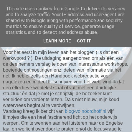
This site uses cookies from Google to deliver its services
and to analyze traffic. Your IP address and user-agent are
shared with Google along with performance and security
metrics to ensure quality of service, generate usage
WOENSDAG 6 OKTOBER 2010
statistics, and to detect and address abuse.
koud watervrees
LEARN MORE
GOT IT
Voor het eerst in mijn leven aan het bloggen ( is dat een
werkwoord ? ). De uitdaging aangenomen om als één van
de deelnemers verslag te doen van interessante workshops,
boeiende ontmoetingen enz; delen van informatie via het
net. Ik heb er zelfs een Handboek webredactie voor
nagelezen en in deel III 'schrijven voor het web' vind ik dat
een effectieve webtekst staat of valt met een duidelijke
structuur én dat je met je schrijfstijl de bezoeker kunt
verleiden om verder te lezen. Da's niet nieuw, mijn koud
watervrees begint al te verdwijnen.
Vandaag kreeg ik bericht van
blog-vo.noordhoff.nl
vijf
filmpjes die een heel fascinerend licht op het onderwijs
werpen. Om te wennen aan het luisteren naar de Engelse
taal en wellicht over door te praten en/of de focusvraag te