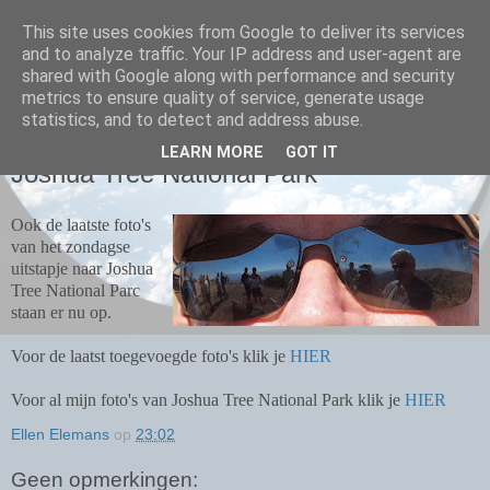
This site uses cookies from Google to deliver its services
and to analyze traffic. Your IP address and user-agent are
shared with Google along with performance and security
metrics to ensure quality of service, generate usage
DONDERDAG 28 OKTOBER 2010
statistics, and to detect and address abuse.
Nieuwe foto's van de CvI Zondag in
LEARN MORE
GOT IT
Joshua Tree National Park
Ook de laatste foto's
van het zondagse
uitstapje naar Joshua
Tree National Parc
staan er nu op.
Voor de laatst toegevoegde foto's klik je
HIER
Voor al mijn foto's van Joshua Tree National Park klik je
HIER
Ellen Elemans
op
23:02
Geen opmerkingen: