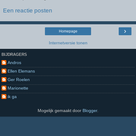
Een reactie posten
›
Homepage
Internetversie tonen
BIJDRAGERS
Andros
Ellen Elemans
Ger Roelen
Marionette
ik ga
Mogelijk gemaakt door
Blogger
.